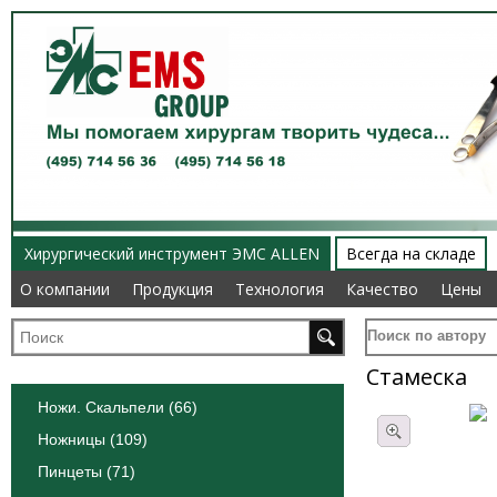
Хирургический инструмент ЭМС ALLEN
Всегда на складе
О компании
О компании
Продукция
Продукция
Технология
Технология
Качество
Качество
Цены
Цены
Поиск по автору
Стамеска
Ножи. Скальпели (66)
Ножницы (109)
Пинцеты (71)