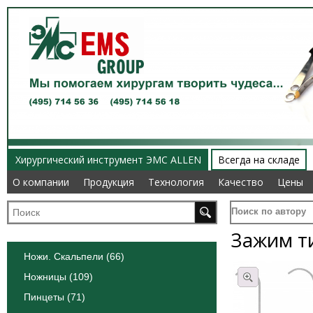
Хирургический инструмент ЭМС ALLEN
Всегда на складе
О компании
О компании
Продукция
Продукция
Технология
Технология
Качество
Качество
Цены
Цены
Поиск по автору
Зажим т
Ножи. Скальпели (66)
Ножницы (109)
Пинцеты (71)