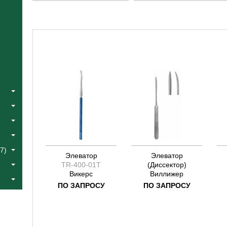
Катлин
Catlin
Коос
Fowler
Краус
Halle
Лангенбек
Jacobson
Листон
Joseph
Сегонд
Koos
Тоеннис
Kraus
Фоулер
Langenbeck
Халле
Liston
Эйре
Segond
Якобсон
Toennis
Ясаргил
Yasargil
7)
Элеватор
Элеватор
TR-400-01T
(Диссектор)
Викерс
Виллижер
ПО ЗАПРОСУ
ПО ЗАПРОСУ