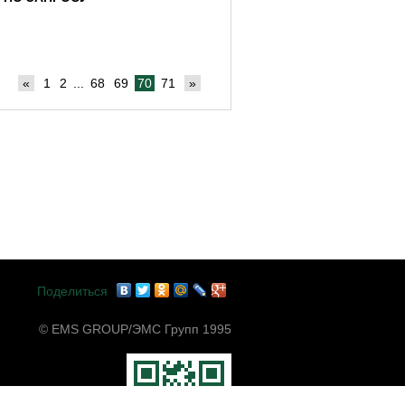
«
1
2
...
68
69
70
71
»
Поделиться
© EMS GROUP/ЭМС Групп 1995