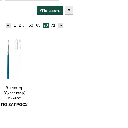
160
165
170
175
«
1
2
...
68
69
70
71
»
180
190
200
205
210
215
230
235
250
Элеватор
(Диссектор)
270
Викерс
120
ПО ЗАПРОСУ
135
140
330