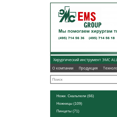
Хирургический инструмент ЭМС AL
О компании
О компании
Продукция
Продукция
Технол
Технол
Ножи. Скальпели (66)
Ножницы (109)
Пинцеты (71)