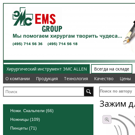
Хирургический инструмент ЭМС ALLEN
Всегда на складе
О компании
О компании
Продукция
Продукция
Технология
Технология
Качество
Качество
Цены
Цены
Поиск по автору
Зажим д
Ножи. Скальпели (66)
Ножницы (109)
Пинцеты (71)