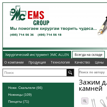
Хирургический инструмент ЭМС ALLEN
Всегда на складе
О компании
О компании
Продукция
Продукция
Технология
Технология
Качество
Качество
Цены
Цены
Поиск по автору
Зажим д
камней
Ножи. Скальпели (66)
Ножницы (109)
Пинцеты (71)