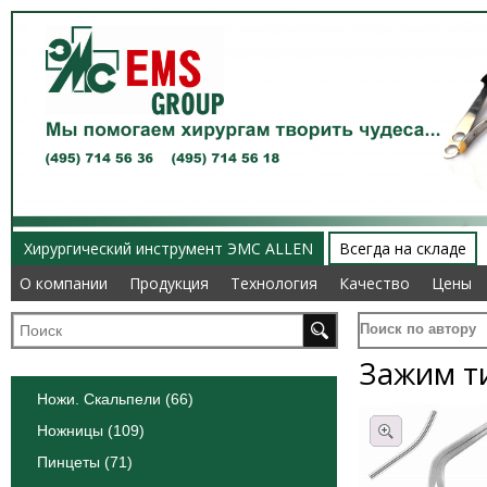
Хирургический инструмент ЭМС ALLEN
Всегда на складе
О компании
О компании
Продукция
Продукция
Технология
Технология
Качество
Качество
Цены
Цены
Поиск по автору
Зажим т
Ножи. Скальпели (66)
Ножницы (109)
Пинцеты (71)