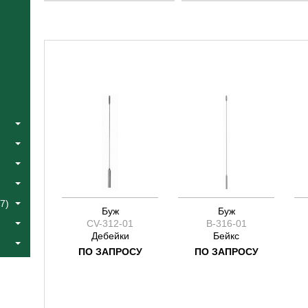
Катлин
Catlin
Коос
Fowler
Краус
Halle
Лангенбек
Jacobson
Листон
Joseph
Сегонд
Koos
Тоеннис
Kraus
Фоулер
Langenbeck
Халле
Liston
Эйре
Segond
Якобсон
Toennis
Ясаргил
Yasargil
7)
Буж
Буж
CV-312-01
B-316-01
Дебейки
Бейкс
ПО ЗАПРОСУ
ПО ЗАПРОСУ