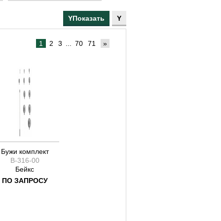
160
165
170
175
1
2
3
...
70
71
»
180
190
200
205
210
215
230
235
250
Бужи комплект
B-316-00
270
Бейкс
120
ПО ЗАПРОСУ
135
140
330