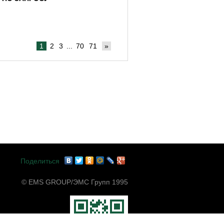
1
2
3
...
70
71
»
Поделиться
© EMS GROUP/ЭМС Групп 1995