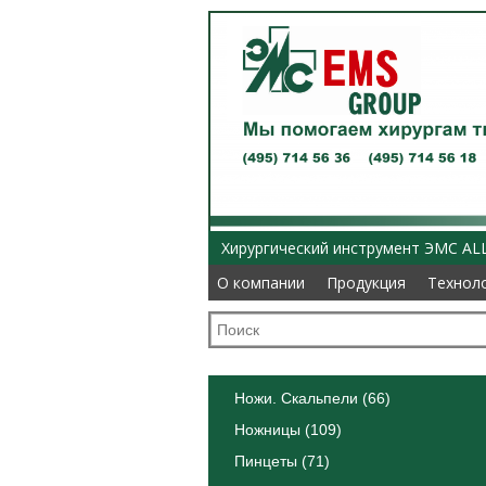
Хирургический инструмент ЭМС AL
О компании
О компании
Продукция
Продукция
Технол
Технол
Ножи. Скальпели (66)
Ножницы (109)
Пинцеты (71)