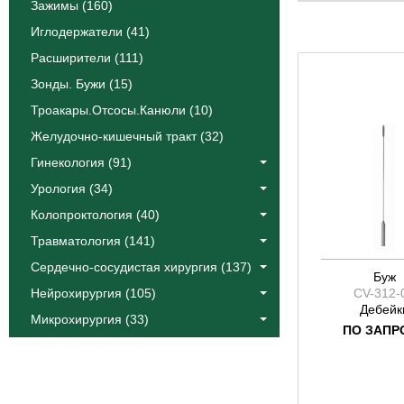
Катлин
Зажимы (160)
Коос
Иглодержатели (41)
Краус
Расширители (111)
Лангенбек
Зонды. Бужи (15)
Листон
Троакары.Отсосы.Канюли (10)
Сегонд
Желудочно-кишечный тракт (32)
Тоеннис
Фоулер
Гинекология (91)
Халле
Урология (34)
Эйре
Колопроктология (40)
Якобсон
Травматология (141)
Ясаргил
Сердечно-сосудистая хирургия (137)
Буж
Нейрохирургия (105)
CV-312-
Дебейк
Микрохирургия (33)
ПО ЗАПР