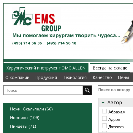
Хирургический инструмент ЭМС ALLEN
Всегда на складе
О компании
О компании
Продукция
Продукция
Технология
Технология
Качество
Качество
Цены
Цены
Поиск по автору
Автор
Ножи. Скальпели (66)
Абрахам
Ножницы (109)
Адсон
Пинцеты (71)
Джозеф