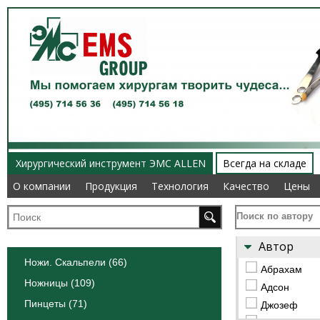
Хирургический инструмент ЭМС ALLEN
Всегда на складе
О компании
О компании
Продукция
Продукция
Технология
Технология
Качество
Качество
Цены
Цены
Поиск по автору
Автор
Ножи. Скальпели (66)
Абрахам
Ножницы (109)
Адсон
Пинцеты (71)
Джозеф