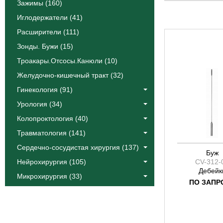
Катлин
Зажимы (160)
Коос
Иглодержатели (41)
Краус
Расширители (111)
Лангенбек
Зонды. Бужи (15)
Листон
Троакары.Отсосы.Канюли (10)
Сегонд
Желудочно-кишечный тракт (32)
Тоеннис
Фоулер
Гинекология (91)
Халле
Урология (34)
Эйре
Колопроктология (40)
Якобсон
Травматология (141)
Ясаргил
Сердечно-сосудистая хирургия (137)
Буж
Нейрохирургия (105)
CV-312-
Дебейк
Микрохирургия (33)
ПО ЗАПР