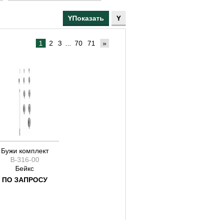
160
165
170
175
1
2
3
...
70
71
»
180
190
200
205
210
215
230
235
250
Бужи комплект
B-316-00
270
Бейкс
120
ПО ЗАПРОСУ
135
140
330