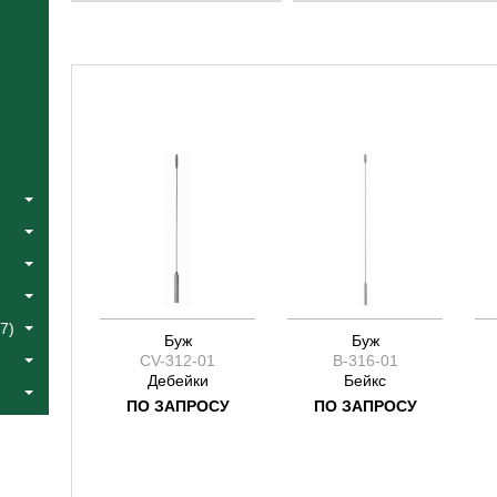
Катлин
Catlin
Коос
Fowler
Краус
Halle
Лангенбек
Jacobson
Листон
Joseph
Сегонд
Koos
Тоеннис
Kraus
Фоулер
Langenbeck
Халле
Liston
Эйре
Segond
Якобсон
Toennis
Ясаргил
Yasargil
7)
Буж
Буж
CV-312-01
B-316-01
Дебейки
Бейкс
ПО ЗАПРОСУ
ПО ЗАПРОСУ