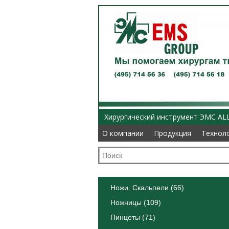
Хирургический инструмент ЭМС AL
О компании
О компании
Продукция
Продукция
Технол
Технол
Ножи. Скальпели (66)
Ножницы (109)
Пинцеты (71)