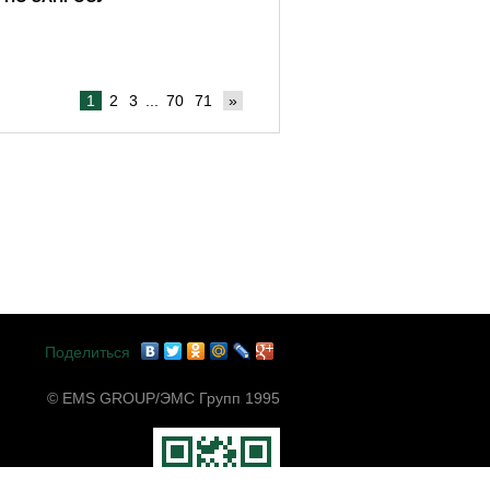
1
2
3
...
70
71
»
Поделиться
© EMS GROUP/ЭМС Групп 1995