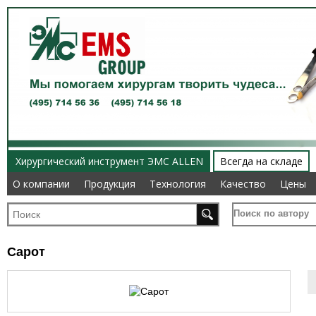
Хирургический инструмент ЭМС ALLEN
Всегда на складе
О компании
О компании
Продукция
Продукция
Технология
Технология
Качество
Качество
Цены
Цены
Поиск по автору
Сарот