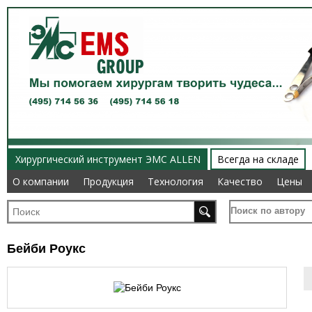
Хирургический инструмент ЭМС ALLEN
Всегда на складе
О компании
О компании
Продукция
Продукция
Технология
Технология
Качество
Качество
Цены
Цены
Поиск по автору
Бейби Роукс