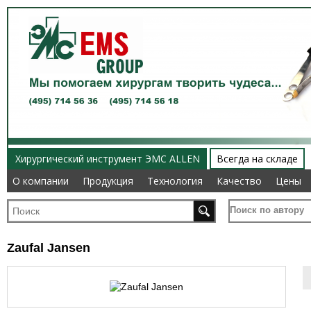
Хирургический инструмент ЭМС ALLEN
Всегда на складе
О компании
О компании
Продукция
Продукция
Технология
Технология
Качество
Качество
Цены
Цены
Поиск по автору
Zaufal Jansen