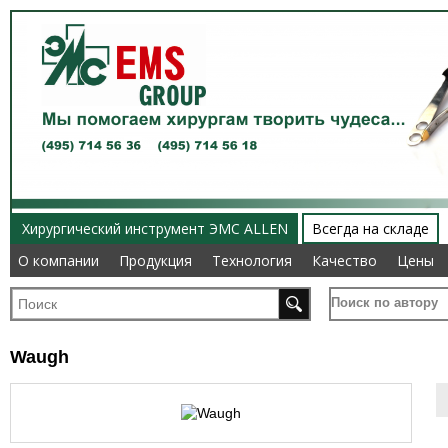
Хирургический инструмент ЭМС ALLEN
Всегда на складе
О компании
О компании
Продукция
Продукция
Технология
Технология
Качество
Качество
Цены
Цены
Поиск по автору
Waugh