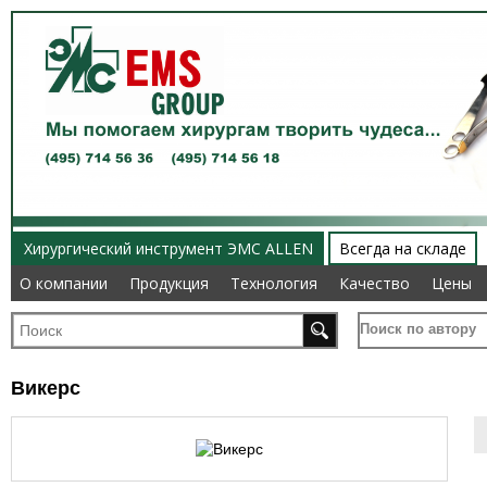
Хирургический инструмент ЭМС ALLEN
Всегда на складе
О компании
О компании
Продукция
Продукция
Технология
Технология
Качество
Качество
Цены
Цены
Поиск по автору
Викерс