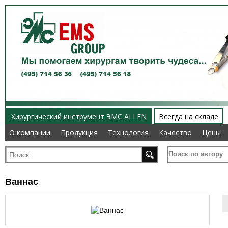
Хирургический инструмент ЭМС ALLEN
Всегда на складе
О компании
О компании
Продукция
Продукция
Технология
Технология
Качество
Качество
Цены
Цены
Поиск по автору
Ваннас