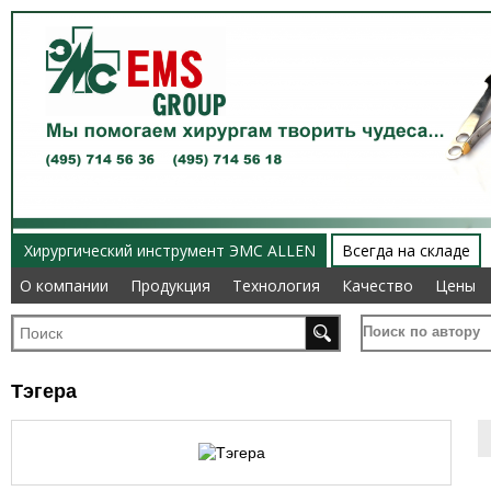
Хирургический инструмент ЭМС ALLEN
Всегда на складе
О компании
О компании
Продукция
Продукция
Технология
Технология
Качество
Качество
Цены
Цены
Поиск по автору
Тэгера