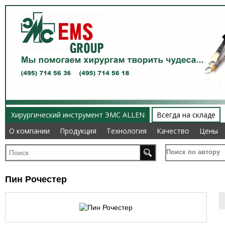
Хирургический инструмент ЭМС ALLEN
Всегда на складе
О компании
О компании
Продукция
Продукция
Технология
Технология
Качество
Качество
Цены
Цены
Поиск по автору
Пин Рочестер