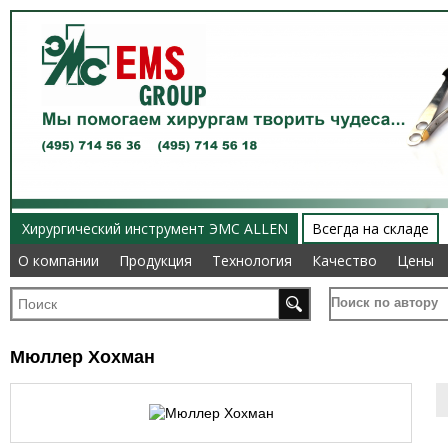
Хирургический инструмент ЭМС ALLEN
Всегда на складе
О компании
О компании
Продукция
Продукция
Технология
Технология
Качество
Качество
Цены
Цены
Поиск по автору
Мюллер Хохман