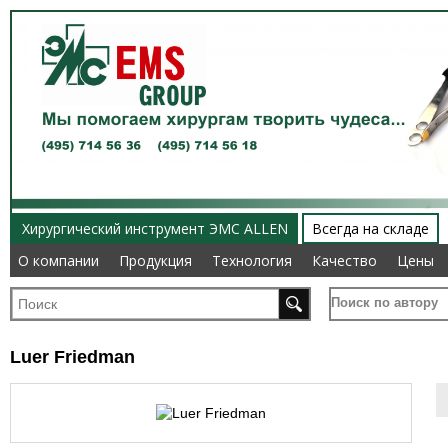
Хирургический инструмент ЭМС ALLEN
Всегда на складе
О компании
О компании
Продукция
Продукция
Технология
Технология
Качество
Качество
Цены
Цены
Поиск по автору
Luer Friedman