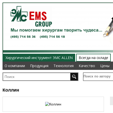
Хирургический инструмент ЭМС ALLEN
Всегда на складе
О компании
О компании
Продукция
Продукция
Технология
Технология
Качество
Качество
Цены
Цены
Поиск по автору
Коллин