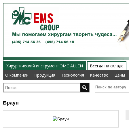
Хирургический инструмент ЭМС ALLEN
Всегда на складе
О компании
О компании
Продукция
Продукция
Технология
Технология
Качество
Качество
Цены
Цены
Поиск по автору
Браун