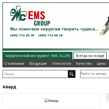
Хирургический инструмент ЭМС ALLEN
Всегда на складе
О компании
О компании
Продукция
Продукция
Технология
Технология
Качество
Качество
Цены
Цены
Поиск по автору
Авард