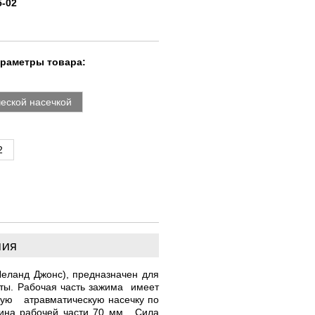
5-02
араметры товара:
ческой насечкой
2
ния
ланд Джонс), предназначен для
рты. Рабочая часть зажима имеет
ную атравматическую насечку по
ина рабочей части 70 мм. Сила