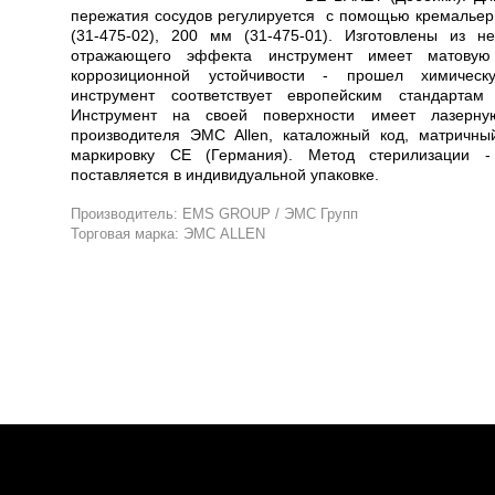
пережатия сосудов регулируется с помощью кремалье
(31-475-02), 200 мм (31-475-01). Изготовлены из н
отражающего эффекта инструмент имеет матовую
коррозиционной устойчивости - прошел химическ
инструмент соответствует европейским стандартам
Инструмент на своей поверхности имеет лазерну
производителя ЭМС Allen, каталожный код, матричны
маркировку СЕ (Германия). Метод стерилизации - 
поставляется в индивидуальной упаковке.
Производитель: EMS GROUP / ЭМС Групп
Торговая марка: ЭМС ALLEN