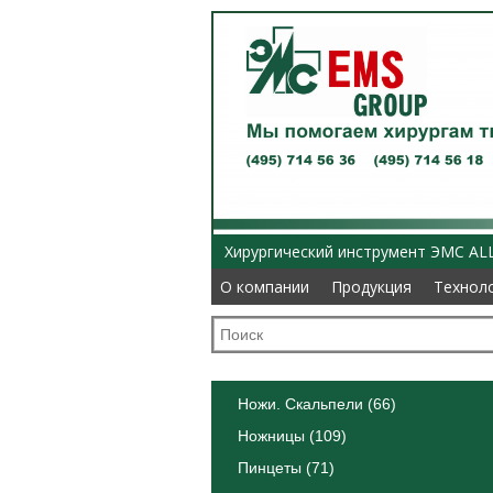
Хирургический инструмент ЭМС AL
О компании
О компании
Продукция
Продукция
Технол
Технол
Ножи. Скальпели (66)
Ножницы (109)
Пинцеты (71)