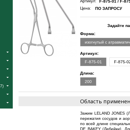
Артикул:
F-875-01 / F-87
Цена:
ПО ЗАПРОСУ
Задайте п
Форма:
изогнутый с атравмати
Артикул:
F-875-01
F-875-0
Длина:
200
7)
Область примене
Зажим LELAND JONES (Ле
пережатия сосудов и ао
по всей длине специаль
DE BAKEY (Дебейки). Дл