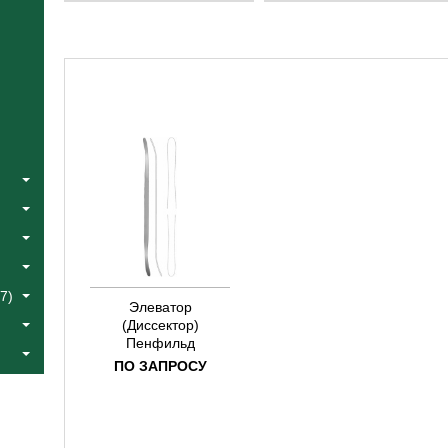
Катлин
Catlin
Коос
Fowler
Краус
Halle
Лангенбек
Jacobson
Листон
Joseph
Сегонд
Koos
Тоеннис
Kraus
Фоулер
Langenbeck
Халле
Liston
Эйре
Segond
Якобсон
Toennis
Ясаргил
Yasargil
7)
Элеватор
(Диссектор)
Пенфильд
ПО ЗАПРОСУ