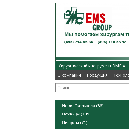
Хирургический инструмент ЭМС AL
О компании
О компании
Продукция
Продукция
Технол
Технол
Ножи. Скальпели (66)
Ножницы (109)
Пинцеты (71)