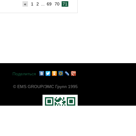
«
1
2
...
69
70
71
Поделиться
© EMS GROUP/ЭМС Групп 1995