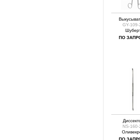
Выкусыва
GY-109-
Шубер
ПО ЗАПР
Диссект
NS-160-
Оливекр
ПО ЗАПР