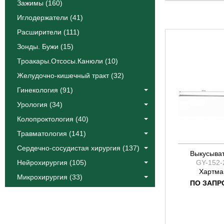
Катлин
Зажимы (160)
Коос
Иглодержатели (41)
Краус
Расширители (111)
Лангенбек
Зонды. Бужи (15)
Листон
Троакары.Отсосы.Канюли (10)
Сегонд
Желудочно-кишечный тракт (32)
Тоеннис
Фоулер
Гинекология (91)
Халле
Урология (34)
Эйре
Колопроктология (40)
Якобсон
Травматология (141)
Ясаргил
Сердечно-сосудистая хирургия (137)
Выкусыва
Нейрохирургия (105)
GY-152-
Хартма
Микрохирургия (33)
ПО ЗАПР