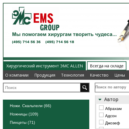
Хирургический инструмент ЭМС ALLEN
Всегда на складе
О компании
О компании
Продукция
Продукция
Технология
Технология
Качество
Качество
Цены
Цены
Поиск по автору
Автор
Ножи. Скальпели (66)
Абрахам
Ножницы (109)
Адсон
Пинцеты (71)
Джозеф