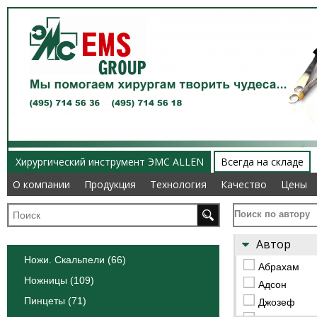
Хирургический инструмент ЭМС ALLEN
Всегда на складе
О компании
О компании
Продукция
Продукция
Технология
Технология
Качество
Качество
Цены
Цены
Поиск по автору
Автор
Ножи. Скальпели (66)
Абрахам
Ножницы (109)
Адсон
Пинцеты (71)
Джозеф