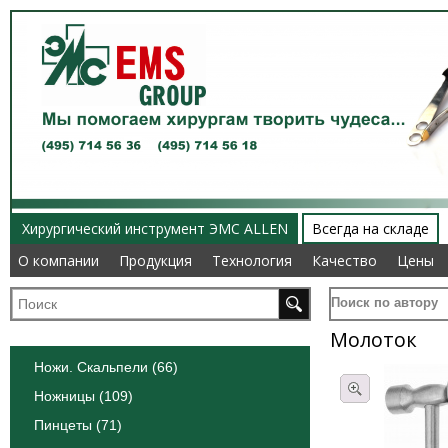
Хирургический инструмент ЭМС ALLEN
Всегда на складе
О компании
О компании
Продукция
Продукция
Технология
Технология
Качество
Качество
Цены
Цены
Поиск по автору
Молоток
Ножи. Скальпели (66)
Ножницы (109)
Пинцеты (71)