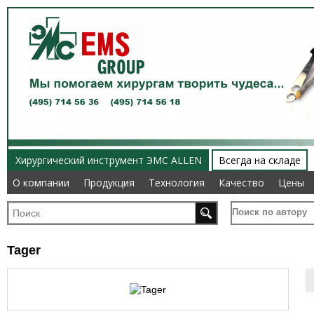
Хирургический инструмент ЭМС ALLEN
Всегда на складе
О компании
О компании
Продукция
Продукция
Технология
Технология
Качество
Качество
Цены
Цены
Поиск по автору
Tager