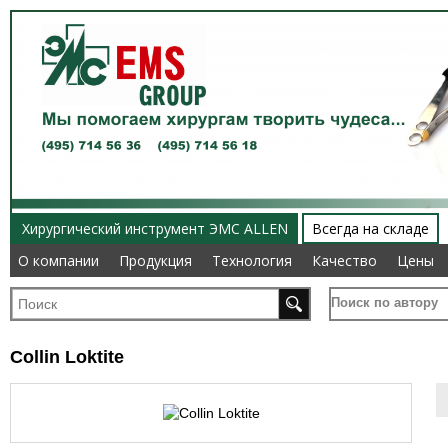
Хирургический инструмент ЭМС ALLEN
Всегда на складе
О компании
О компании
Продукция
Продукция
Технология
Технология
Качество
Качество
Цены
Цены
Поиск по автору
Collin Loktite