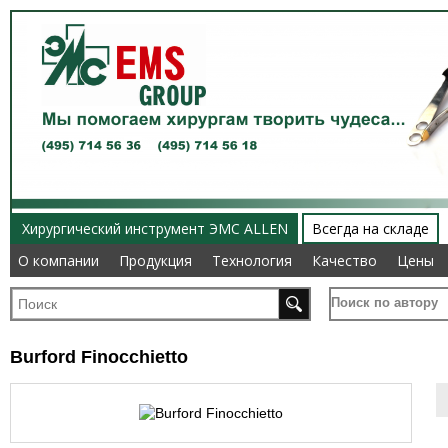
Хирургический инструмент ЭМС ALLEN
Всегда на складе
О компании
О компании
Продукция
Продукция
Технология
Технология
Качество
Качество
Цены
Цены
Поиск по автору
Burford Finocchietto